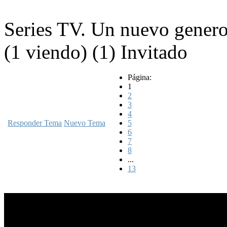
Series TV. Un nuevo gener
(1 viendo) (1) Invitado
Página:
1
2
3
4
Responder Tema
Nuevo Tema
5
6
7
8
...
13
TEMA: Series TV. Un n